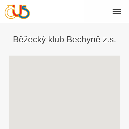
Toggle
naviga
Běžecký klub Bechyně z.s.