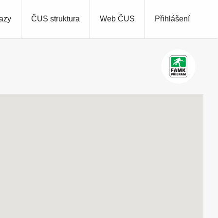
azy
ČUS struktura
Web ČUS
Přihlášení