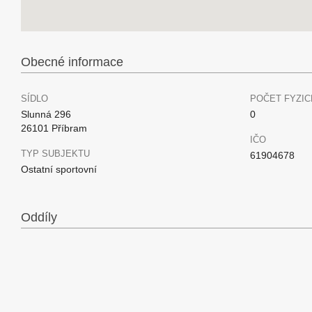
Obecné informace
SÍDLO
POČET FYZIC
Slunná 296
0
26101 Příbram
IČO
TYP SUBJEKTU
61904678
Ostatní sportovní
Oddíly