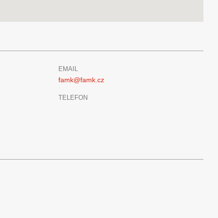
EMAIL
famk@famk.cz
TELEFON