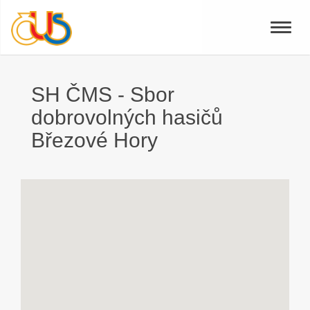
Toggle
naviga
SH ČMS - Sbor
dobrovolných hasičů
Březové Hory