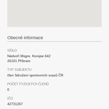
Obecné informace
SÍDLO
Nádvoří Msgre. Korejse 642
26101 Příbram
TYP SUBJEKTU
člen Sdružení sportovních svazů ČR
POČET FYZICKÝCH ČLENŮ
0
IČO
42731267