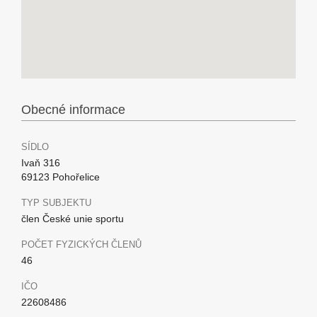
Obecné informace
SÍDLO
Ivaň 316
69123 Pohořelice
TYP SUBJEKTU
člen České unie sportu
POČET FYZICKÝCH ČLENŮ
46
IČO
22608486