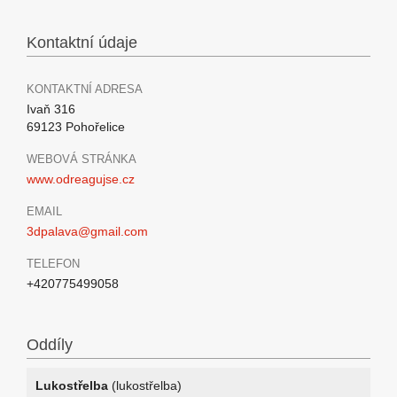
Kontaktní údaje
KONTAKTNÍ ADRESA
Ivaň 316
69123 Pohořelice
WEBOVÁ STRÁNKA
www.odreagujse.cz
EMAIL
3dpalava@gmail.com
TELEFON
+420775499058
Oddíly
Lukostřelba
(lukostřelba)