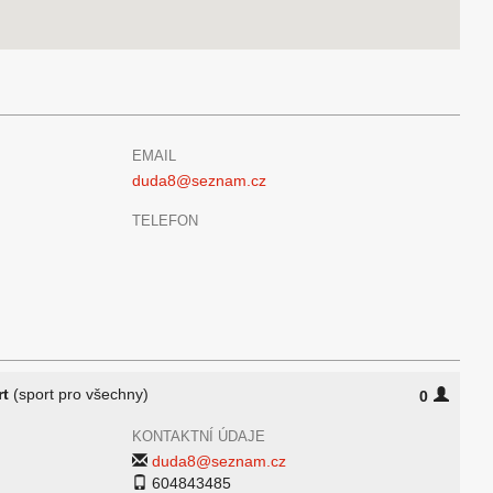
EMAIL
duda8@seznam.cz
TELEFON
rt
(sport pro všechny)
0
KONTAKTNÍ ÚDAJE
duda8@seznam.cz
604843485