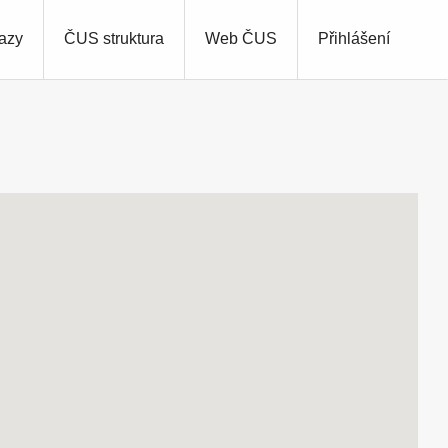
azy
ČUS struktura
Web ČUS
Přihlášení