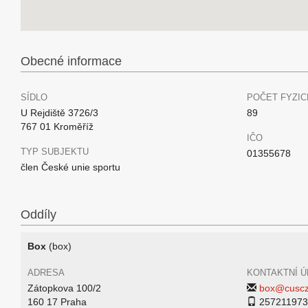
Obecné informace
SÍDLO
POČET FYZIC
U Rejdiště 3726/3
89
767 01 Kroměříž
IČO
TYP SUBJEKTU
01355678
člen České unie sportu
Oddíly
Box
(box)
ADRESA
KONTAKTNÍ Ú
Zátopkova 100/2
box@cuscz
160 17 Praha
257211973