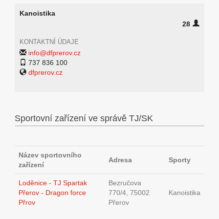
Kanoistika
28
KONTAKTNÍ ÚDAJE
info@dfprerov.cz
737 836 100
dfprerov.cz
Sportovní zařízení ve správě TJ/SK
Název sportovního
Adresa
Sporty
zařízení
Loděnice - TJ Spartak
Bezručova
Přerov - Dragon force
770/4, 75002
Kanoistika
Přrov
Přerov