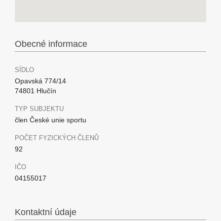
Obecné informace
SÍDLO
Opavská 774/14
74801 Hlučín
TYP SUBJEKTU
člen České unie sportu
POČET FYZICKÝCH ČLENŮ
92
IČO
04155017
Kontaktní údaje