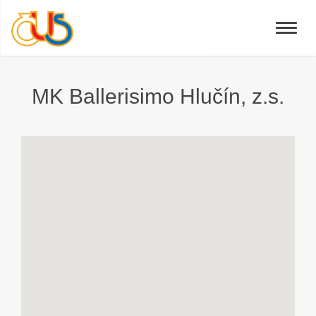
Toggle
naviga
MK Ballerisimo Hlučín, z.s.