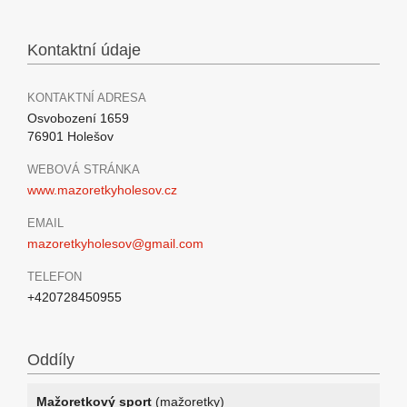
Kontaktní údaje
KONTAKTNÍ ADRESA
Osvobození 1659
76901 Holešov
WEBOVÁ STRÁNKA
www.mazoretkyholesov.cz
EMAIL
mazoretkyholesov@gmail.com
TELEFON
+420728450955
Oddíly
Mažoretkový sport
(mažoretky)