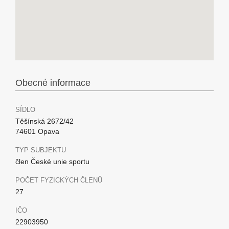
Obecné informace
SÍDLO
Těšínská 2672/42
74601 Opava
TYP SUBJEKTU
člen České unie sportu
POČET FYZICKÝCH ČLENŮ
27
IČO
22903950