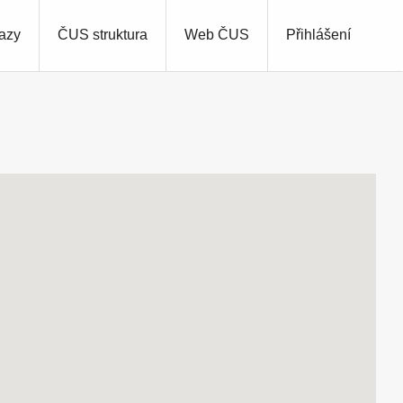
azy
ČUS struktura
Web ČUS
Přihlášení