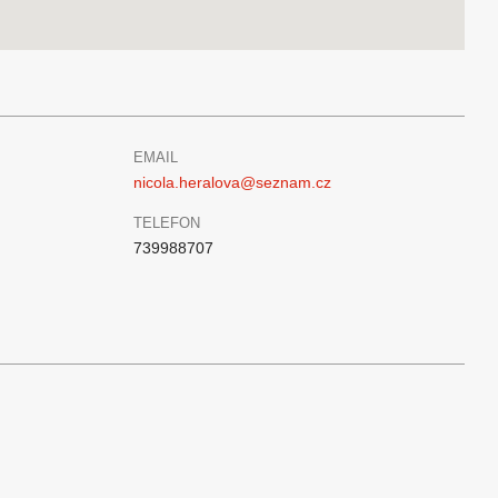
EMAIL
nicola.heralova@seznam.cz
TELEFON
739988707