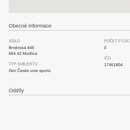
Obecné informace
SÍDLO
POČET FYZIC
Brněnská 446
0
664 42 Modřice
IČO
TYP SUBJEKTU
17461804
člen České unie sportu
Oddíly