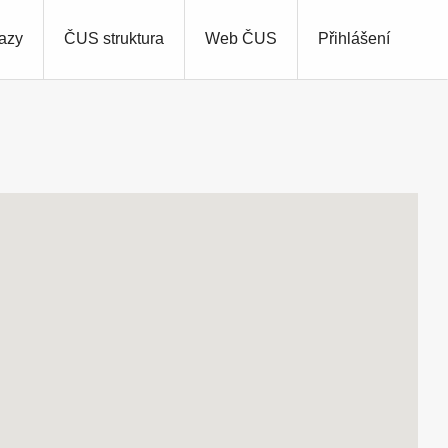
azy
ČUS struktura
Web ČUS
Přihlášení