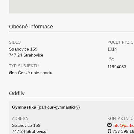
Obecné informace
SÍDLO
POČET FYZIC
Strahovice 159
1014
747 24 Strahovice
IČO
TYP SUBJEKTU
11994053
člen České unie sportu
Oddíly
Gymnastika
(parkour-gymnastický)
ADRESA
KONTAKTNÍ Ú
Strahovice 159
info@parko
747 24 Strahovice
737 395 1