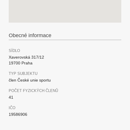
Obecné informace
SÍDLO
Xaverovská 317/12
19700 Praha
TYP SUBJEKTU
člen České unie sportu
POČET FYZICKÝCH ČLENŮ
41
IČO
19586906