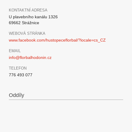
KONTAKTNÍ ADRESA
U plavebního kanálu 1326
69662 Strážnice
WEBOVÁ STRÁNKA
www.facebook.com/hustopeceflorbal/?locale=cs_CZ
EMAIL
info@florbalhodonin.cz
TELEFON
776 493 077
Oddíly