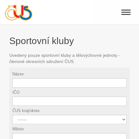
Toggle
naviga
Sportovní kluby
Uvedeny pouze sportovní kluby a tělovýchovné jednoty -
členové okresních sdružení ČUS.
Název
IČO
ČUS kraj/okres
Město