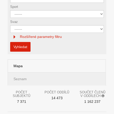
Sport
Svaz
Rozšířené parametry filtru
Vyhledat
Mapa
Seznam
POČET
POČET ODDÍLŮ
SOUČET ČLENŮ
SUBJEKTŮ
V ODDÍLECH
14 473
7 371
1 162 237