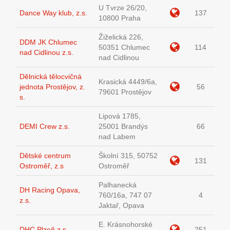
U Tvrze 26/20,
Dance Way klub, z.s.
137
10800 Praha
Žiželická 226,
DDM JK Chlumec
50351 Chlumec
114
nad Cidlinou z.s.
nad Cidlinou
Dělnická tělocvičná
Krasická 4449/6a,
jednota Prostějov, z.
56
79601 Prostějov
s.
Lipová 1785,
DEMI Crew z.s.
25001 Brandýs
66
nad Labem
Dětské centrum
Školní 315, 50752
131
Ostroměř, z.s
Ostroměř
Palhanecká
DH Racing Opava,
760/16a, 747 07
4
z.s.
Jaktař, Opava
E. Krásnohorské
DHC Plzeň z.s.
251