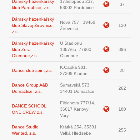
Dámský házenkářský
17.listopadu 237,
37
klub Pardubice, z.s.
53002 Pardubice
Dámský házenkářský
Nová 757 , 39468
klub Slavoj Žirovnice,
130
Žirovnice
z.s.
Dámský házenkářský
U Stadionu
klub Zora
1357/6a, 77900
396
Olomouc,z.s.
Olomouc
K.Čapka 981,
Dance club spirit,z.s.
28
27309 Kladno
Dance Group A&D
Šumavská 573,
262
Domažlice, z.s.
34401 Domažlice
Fibichova 777/14,
DANCE SCHOOL
36017 Karlovy
180
ONE CREW z.s.
Vary
Dance Studio
Krátká 254, 35301
255
Wanted, z.s.
Velká Hleďsebe