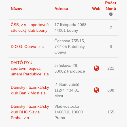
Počet
Název
Adresa
Web
členů
ČSS, z.s. - sportovně
17.listopadu 2068,
2
střelecký klub Louny
44001 Louny
Čechova 755/15,
D.O.G. Opava, z.s.
747 05 Kateřinky,
8
Opava
DAITÓ RYU -
Jiráskova 29,
sportovní bojová
221
53002 Pardubice
umění Pardubice, z.s.
tř. Budovatelů
Dámský házenkářský
112/7, 434 01
688
klub Baník Most z.s.
Most
Dámský házenkářský
Vladivostocká
klub DHC Slavia
1460/10, 10000
155
Praha, z.s.
Praha