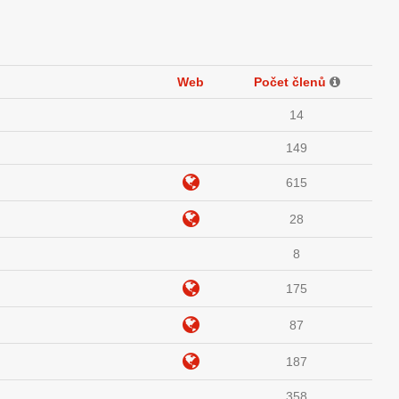
Web
Počet členů
14
149
615
28
8
175
87
187
358