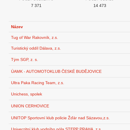
7 371
14 473
Název
Tug of War Rakovník, z.s.
Turistický oddíl Dálava, z.s.
Tým SGP, z. s.
ÚAMK - AUTOMOTOKLUB ČESKÉ BUDĚJOVICE
Ultra Paka Racing Team, z.s.
Unichess, spolek
UNION CERHOVICE
UNITOP Sportovní klub policie Žďár nad Sázavou,z.s.
Univerzitní klub vodního póla STEPP PRAHA, z.s.