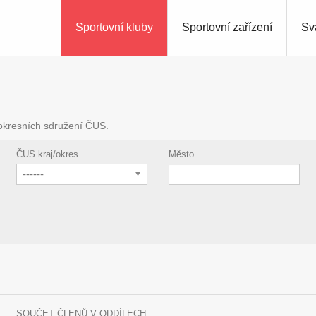
Sportovní kluby
Sportovní zařízení
Sv
 okresních sdružení ČUS.
ČUS kraj/okres
Město
------
SOUČET ČLENŮ V ODDÍLECH