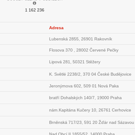
1 162 236
Adresa
Lubenská 2855, 26901 Rakovník
Flosova 370 , 28002 Červené Pečky
Lipová 281, 50321 Stěžery
K. Světlé 2238/2, 370 04 České Budějovice
Jeronýmova 602, 509 01 Nová Paka
bratří Dohalských 140/7, 19000 Praha
nám.Kapitána Kučery 10, 26761 Cerhovice
Brněnská 717/23, 591 20 Žďár nad Sázavou
Nad Obcí II 1855/52, 14000 Praha