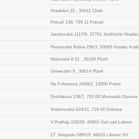
Hradební 22 , 35011 Cheb
Pstruží 138, 739 11 Pstruží
Jarošovská 1117/II, 37701 Jindřichův Hradec
Pivovarská flošna 296/3, 50003 Hradec Král
Klatovská tř.51 , 30100 Plzeň
Univerzitní 8 , 30614 Plzeň
Na Folimance 2490/2, 12000 Praha
Dvořákova 138/7, 702 00 Moravská Ostrava
Vratimovská 624/11, 718 00 Ostrava
V Podhájí 226/28, 40001 Ústí nad Labem
17. listopadu 589/19, 46015 Liberec XV