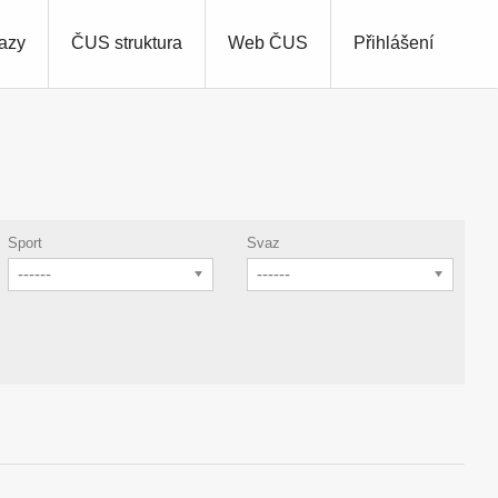
azy
ČUS struktura
Web ČUS
Přihlášení
Sport
Svaz
------
------