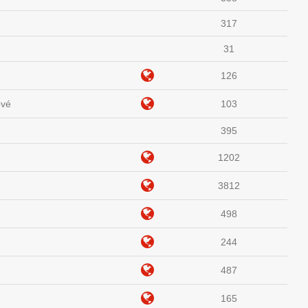
317
31
126
ové
103
395
1202
3812
498
244
487
165