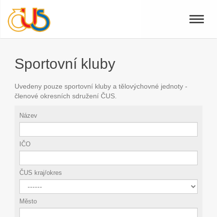
Toggle
naviga
Sportovní kluby
Uvedeny pouze sportovní kluby a tělovýchovné jednoty -
členové okresních sdružení ČUS.
Název
IČO
ČUS kraj/okres
Město