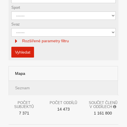
Sport
Svaz
Rozšířené parametry filtru
Vyhledat
Mapa
Seznam
POČET
POČET ODDÍLŮ
SOUČET ČLENŮ
SUBJEKTŮ
V ODDÍLECH
14 473
7 371
1 161 800