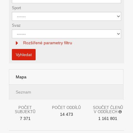
Sport
Svaz
Rozšířené parametry filtru
Vyhledat
Mapa
Seznam
POČET
POČET ODDÍLŮ
SOUČET ČLENŮ
SUBJEKTŮ
V ODDÍLECH
14 473
7 371
1 161 801