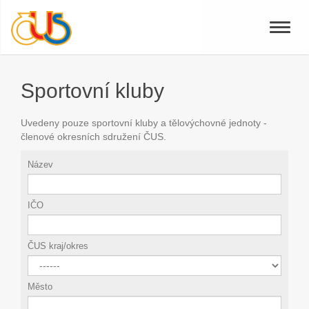
Toggle
naviga
Sportovní kluby
Uvedeny pouze sportovní kluby a tělovýchovné jednoty -
členové okresních sdružení ČUS.
Název
IČO
ČUS kraj/okres
Město