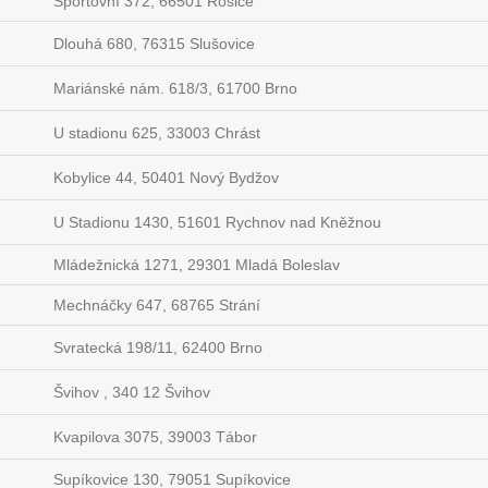
Sportovní 372, 66501 Rosice
Dlouhá 680, 76315 Slušovice
Mariánské nám. 618/3, 61700 Brno
U stadionu 625, 33003 Chrást
Kobylice 44, 50401 Nový Bydžov
U Stadionu 1430, 51601 Rychnov nad Kněžnou
Mládežnická 1271, 29301 Mladá Boleslav
Mechnáčky 647, 68765 Strání
Svratecká 198/11, 62400 Brno
Švihov , 340 12 Švihov
Kvapilova 3075, 39003 Tábor
Supíkovice 130, 79051 Supíkovice