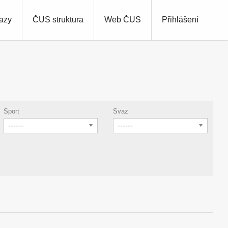
azy
ČUS struktura
Web ČUS
Přihlášení
Sport
Svaz
------
------