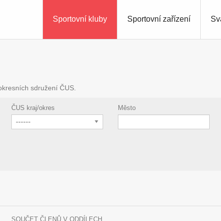
Sportovní kluby
Sportovní zařízení
Sv
 okresních sdružení ČUS.
ČUS kraj/okres
Město
------
SOUČET ČLENŮ V ODDÍLECH