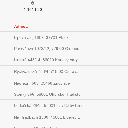
1 161 830
Adresa
Lipová alej 1809, 39701 Písek
Purkyňova 1073/42, 779 00 Olomouc
Lidická 448/14, 36020 Karlovy Vary
Rychvaldská 788/4, 715 00 Ostrava
Nádražní 603, 39468 Žirovnice
Stonky 566, 68601 Uherské Hradiště
Ledečská 2848, 58001 Havlíčkův Brod
Na Hradbách 1300, 46001 Liberec 1