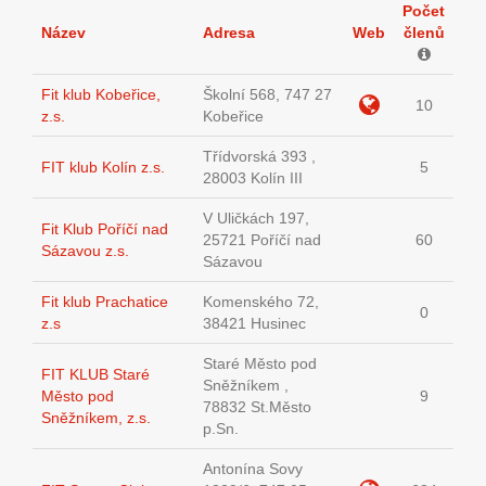
Počet
Název
Adresa
Web
členů
Fit klub Kobeřice,
Školní 568, 747 27
10
z.s.
Kobeřice
Třídvorská 393 ,
FIT klub Kolín z.s.
5
28003 Kolín III
V Uličkách 197,
Fit Klub Poříčí nad
25721 Poříčí nad
60
Sázavou z.s.
Sázavou
Fit klub Prachatice
Komenského 72,
0
z.s
38421 Husinec
Staré Město pod
FIT KLUB Staré
Sněžníkem ,
Město pod
9
78832 St.Město
Sněžníkem, z.s.
p.Sn.
Antonína Sovy