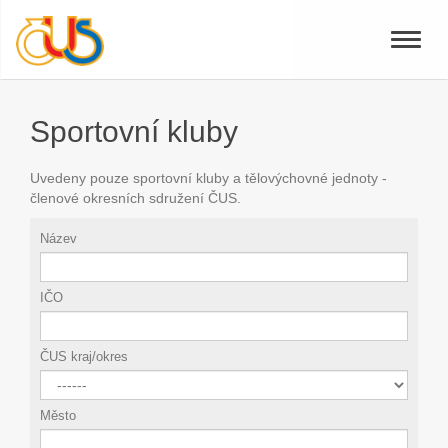
Toggle
naviga
Sportovní kluby
Uvedeny pouze sportovní kluby a tělovýchovné jednoty -
členové okresních sdružení ČUS.
Název
IČO
ČUS kraj/okres
Město