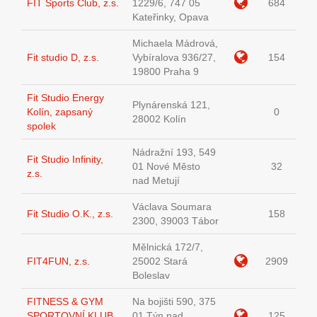
FIT Sports Club, z.s.
1229/6, 747 05
684
Kateřinky, Opava
Michaela Mádrová,
Fit studio D, z.s.
Vybíralova 936/27,
154
19800 Praha 9
Fit Studio Energy
Plynárenská 121,
Kolín, zapsaný
0
28002 Kolín
spolek
Nádražní 193, 549
Fit Studio Infinity,
01 Nové Město
32
z.s.
nad Metují
Václava Soumara
Fit Studio O.K., z.s.
158
2300, 39003 Tábor
Mělnická 172/7,
FIT4FUN, z.s.
25002 Stará
2909
Boleslav
FITNESS & GYM
Na bojišti 590, 375
SPORTOVNÍ KLUB
01 Týn nad
125