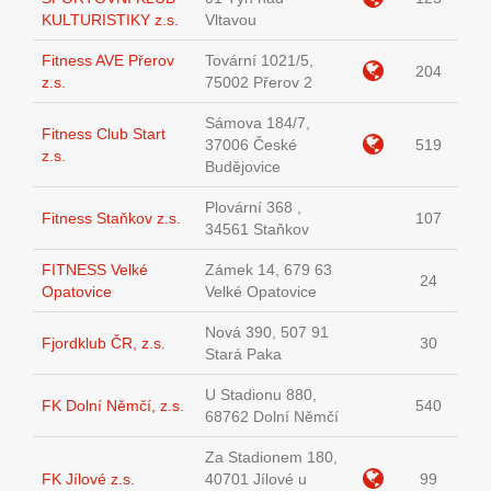
KULTURISTIKY z.s.
Vltavou
Fitness AVE Přerov
Tovární 1021/5,
204
z.s.
75002 Přerov 2
Sámova 184/7,
Fitness Club Start
37006 České
519
z.s.
Budějovice
Plovární 368 ,
Fitness Staňkov z.s.
107
34561 Staňkov
FITNESS Velké
Zámek 14, 679 63
24
Opatovice
Velké Opatovice
Nová 390, 507 91
Fjordklub ČR, z.s.
30
Stará Paka
U Stadionu 880,
FK Dolní Němčí, z.s.
540
68762 Dolní Němčí
Za Stadionem 180,
FK Jílové z.s.
40701 Jílové u
99