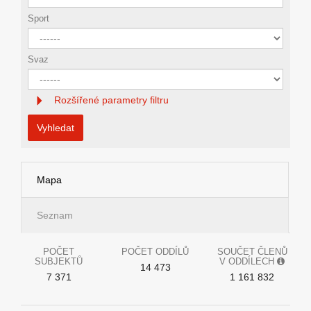
Sport
Svaz
Rozšířené parametry filtru
Vyhledat
Mapa
Seznam
POČET
POČET ODDÍLŮ
SOUČET ČLENŮ
SUBJEKTŮ
V ODDÍLECH
14 473
7 371
1 161 832