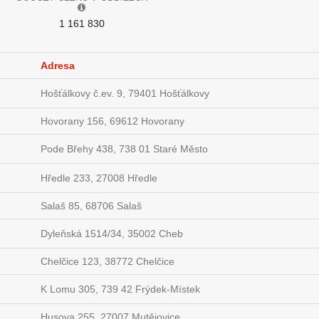
1 161 830
Adresa
Hošťálkovy č.ev. 9, 79401 Hošťálkovy
Hovorany 156, 69612 Hovorany
Pode Břehy 438, 738 01 Staré Město
Hředle 233, 27008 Hředle
Salaš 85, 68706 Salaš
Dyleňská 1514/34, 35002 Cheb
Chelčice 123, 38772 Chelčice
K Lomu 305, 739 42 Frýdek-Místek
Husova 255, 27007 Mutějovice