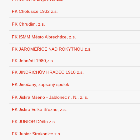
FK Chotusice 1932 z.s.
FK Chrudim, z.s.
FK ISMM Město Albrechtice, z.s.
FK JAROMĚŘICE NAD ROKYTNOU,z.s.
FK Jehnědí 1980,z.s.
FK JINDŘICHŮV HRADEC 1910 z.s.
FK Jinočany, zapsaný spolek
FK Jiskra Mšeno - Jablonec n. N., z. s.
FK Jiskra Velké Březno, z.s.
FK JUNIOR Děčín z.s.
FK Junior Strakonice z.s.