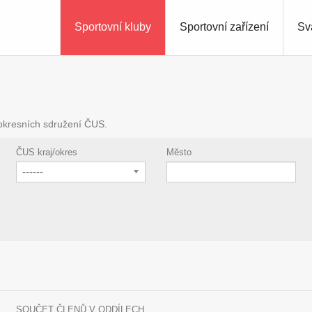
Sportovní kluby
Sportovní zařízení
Sv
 okresních sdružení ČUS.
ČUS kraj/okres
Město
------
SOUČET ČLENŮ V ODDÍLECH