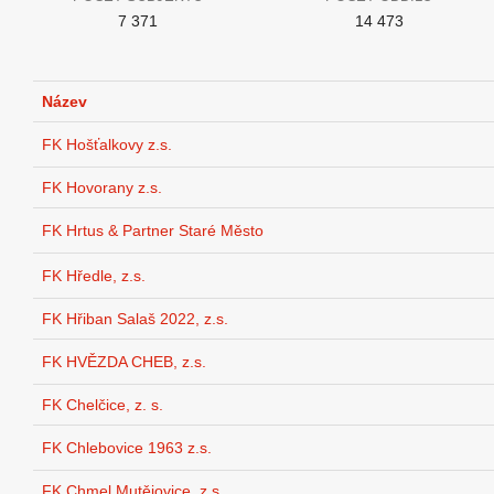
7 371
14 473
Název
FK Hošťalkovy z.s.
FK Hovorany z.s.
FK Hrtus & Partner Staré Město
FK Hředle, z.s.
FK Hřiban Salaš 2022, z.s.
FK HVĚZDA CHEB, z.s.
FK Chelčice, z. s.
FK Chlebovice 1963 z.s.
FK Chmel Mutějovice, z.s.