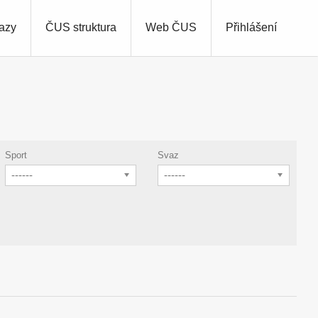
azy
ČUS struktura
Web ČUS
Přihlášení
Sport
Svaz
------
------