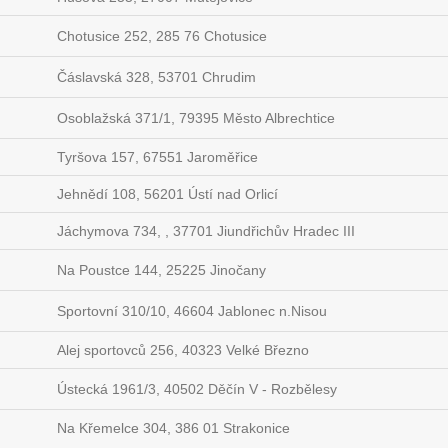
Chotusice 252, 285 76 Chotusice
Čáslavská 328, 53701 Chrudim
Osoblažská 371/1, 79395 Město Albrechtice
Tyršova 157, 67551 Jaroměřice
Jehnědí 108, 56201 Ústí nad Orlicí
Jáchymova 734, , 37701 Jiundřichův Hradec III
Na Poustce 144, 25225 Jinočany
Sportovní 310/10, 46604 Jablonec n.Nisou
Alej sportovců 256, 40323 Velké Březno
Ústecká 1961/3, 40502 Děčín V - Rozbělesy
Na Křemelce 304, 386 01 Strakonice