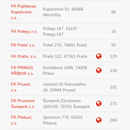
FK Pojihlavan
Kupařovice 51, 66466
Kupařovice
98
Němčičky
z.s.
Polepy 167, 41147
FK Polepy z.s.
15
Polepy 167
FK Poteč z.s.
Poteč 276, 76601 Poteč
93
FK Práče, z.s.
Práče 112, 67161 Práče
129
FK PRIMUS
Dvořákova 1695, 74258
130
PŘÍBOR z.s.
Příbor
FK Proseč,
náměstí Dr.Tošovského
101
z.s.
18, 53944 Proseč .
FK Prumrent
Šumperk,Žerotínova
271
Šumperk z.s.
1691/55, 78701 Šumperk
FK Přelouč,
Sportovní 776, 53501
206
z.s.
Přelouč