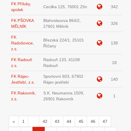
FK Příluky,
Cecilka 125, 76001 Zlín
342
spolek
FK PŠOVKA
Blahoslavova 864/2,
326
MĚLNÍK
27601 Mělník
FK
Březská 224/1, 25101
Radošovice,
138
Říčany
z.s.
FK Radouň
Radouň 133, 41108
18
z.s.
Radouň
FK Rájec-
Sportovní 603, 67902
140
Jestřebí, z.s.
Rájec-jestřebí
FK Rakovník,
S.K. Neumanna 1509,
1
z.s.
26901 Rakovník
«
1
...
42
43
44
45
46
47