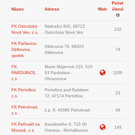
Počet
Název
Adresa
Web
členů
FK Ostrožská
Nádražní 842, 68722
132
Nová Ves, z.s.
Ostrožská Nová Ves
FK Pačlavice-
Dětkovice 76, 68323
Dětkovice,
74
Dětkovice
spolek
FK
Marie Majerové 215, 533
PARDUBICE,
53 Pardubice -
1105
z.s.
Ohrazenice
FK Pertoltice
Pertoltice pod Ralskem
23
z.s.
72, 47174 Pertoltice
FK Petrohrad,
č.p. 9, 43985 Petrohrad
49
z.s.
FK Petřvald na
Kasalického 8, 715 00
149
Moravě, z.s.
Ostrava - Michálkovice