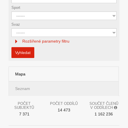
Sport
Svaz
Rozšířené parametry filtru
Vyhledat
Mapa
Seznam
POČET
POČET ODDÍLŮ
SOUČET ČLENŮ
SUBJEKTŮ
V ODDÍLECH
14 473
7 371
1 162 236