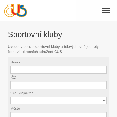
Toggle
naviga
Sportovní kluby
Uvedeny pouze sportovní kluby a tělovýchovné jednoty -
členové okresních sdružení ČUS.
Název
IČO
ČUS kraj/okres
Město