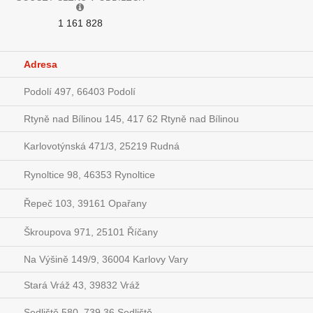
1 161 828
Adresa
Podolí 497, 66403 Podolí
Rtyně nad Bílinou 145, 417 62 Rtyně nad Bílinou
Karlovotýnská 471/3, 25219 Rudná
Rynoltice 98, 46353 Rynoltice
Řepeč 103, 39161 Opařany
Škroupova 971, 25101 Říčany
Na Výšině 149/9, 36004 Karlovy Vary
Stará Vráž 43, 39832 Vráž
Sedliště 580, 739 36 Sedliště