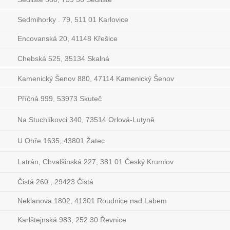
Sedmihorky . 79, 511 01 Karlovice
Encovanská 20, 41148 Křešice
Chebská 525, 35134 Skalná
Kamenický Šenov 880, 47114 Kamenický Šenov
Příčná 999, 53973 Skuteč
Na Stuchlíkovci 340, 73514 Orlová-Lutyně
U Ohře 1635, 43801 Žatec
Latrán, Chvalšinská 227, 381 01 Český Krumlov
Čistá 260 , 29423 Čistá
Neklanova 1802, 41301 Roudnice nad Labem
Karlštejnská 983, 252 30 Řevnice