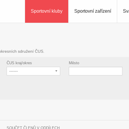
Sportovní kluby
Sportovní zařízení
Sv
 okresních sdružení ČUS.
ČUS kraj/okres
Město
------
SOUČET ČLENŮ V ODDÍLECH