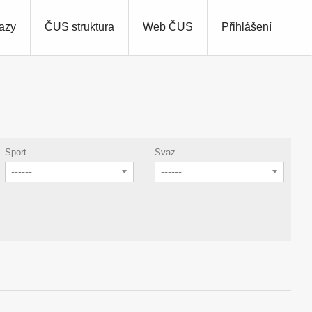
azy
ČUS struktura
Web ČUS
Přihlášení
Sport
Svaz
------
------