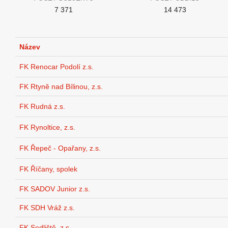
7 371
14 473
Název
FK Renocar Podolí z.s.
FK Rtyně nad Bílinou, z.s.
FK Rudná z.s.
FK Rynoltice, z.s.
FK Řepeč - Opařany, z.s.
FK Říčany, spolek
FK SADOV Junior z.s.
FK SDH Vráž z.s.
FK Sedliště, z.s.