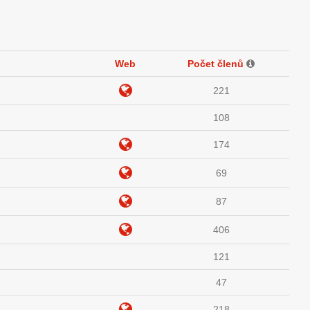
Web
Počet členů
221
108
174
69
87
406
121
47
218