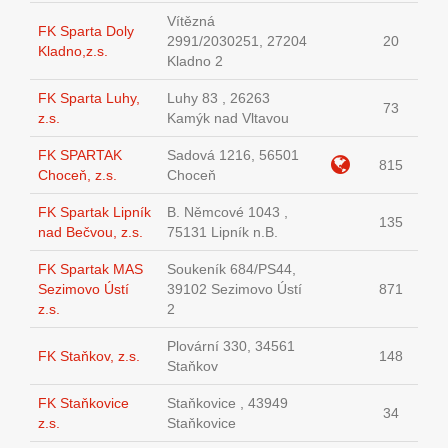
Vítězná
FK Sparta Doly
2991/2030251, 27204
20
Kladno,z.s.
Kladno 2
FK Sparta Luhy,
Luhy 83 , 26263
73
z.s.
Kamýk nad Vltavou
FK SPARTAK
Sadová 1216, 56501
815
Choceň, z.s.
Choceň
FK Spartak Lipník
B. Němcové 1043 ,
135
nad Bečvou, z.s.
75131 Lipník n.B.
FK Spartak MAS
Soukeník 684/PS44,
Sezimovo Ústí
39102 Sezimovo Ústí
871
z.s.
2
Plovární 330, 34561
FK Staňkov, z.s.
148
Staňkov
FK Staňkovice
Staňkovice , 43949
34
z.s.
Staňkovice