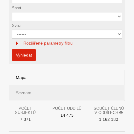
Sport
Svaz
Rozšířené parametry filtru
Vyhledat
Mapa
Seznam
POČET
POČET ODDÍLŮ
SOUČET ČLENŮ
SUBJEKTŮ
V ODDÍLECH
14 473
7 371
1 162 180