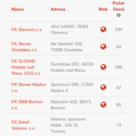
Počet
Název
Adresa
Web
členů
Jižní 149/30, 78301
FK Slavonín,z.s.
194
Olomouc
FK Slezan
Na Náměstí 106,
64
Osoblaha z.s.
79399 Osoblaha
FK SLOVAN
Rynoltická 333, 46334
Hrádek nad
286
Hrádek nad Nisou
Nisou 1910 z.s.
FK Slovan Kladno
Sportovců 695, 27204
42
z.s.
Kladno 4
FK SMB Bochov
Nádražní 418, 36471
66
z.s.
Bochov
Volanov, sportovní
FK Sokol
hřiště , 541 01
74
Volanov, z.s.
Trutnov