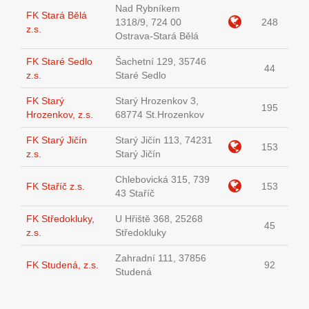
Nad Rybníkem
FK Stará Bělá
1318/9, 724 00
248
z.s.
Ostrava-Stará Bělá
FK Staré Sedlo
Šachetní 129, 35746
44
z.s.
Staré Sedlo
FK Starý
Starý Hrozenkov 3,
195
Hrozenkov, z.s.
68774 St.Hrozenkov
FK Starý Jičín
Starý Jičín 113, 74231
153
z.s.
Starý Jičín
Chlebovická 315, 739
FK Staříč z.s.
153
43 Staříč
FK Středokluky,
U Hřiště 368, 25268
45
z.s.
Středokluky
Zahradní 111, 37856
FK Studená, z.s.
92
Studená