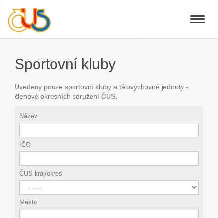
Toggle
naviga
Sportovní kluby
Uvedeny pouze sportovní kluby a tělovýchovné jednoty -
členové okresních sdružení ČUS.
Název
IČO
ČUS kraj/okres
Město