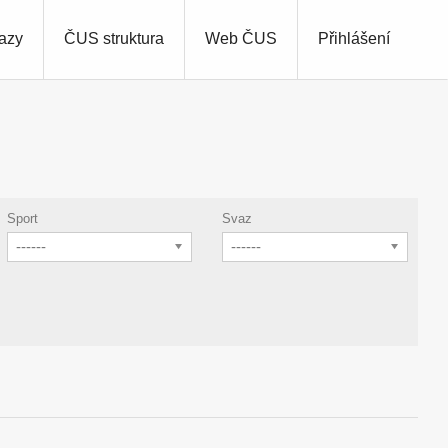
azy
ČUS struktura
Web ČUS
Přihlášení
Sport
Svaz
------
------