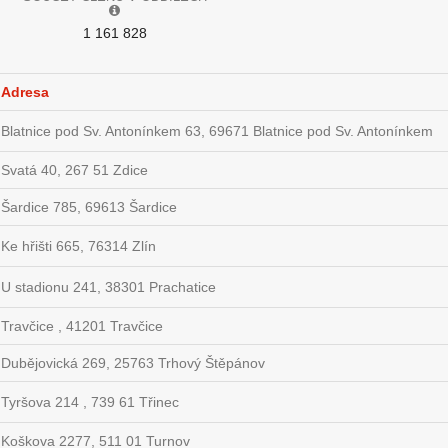
1 161 828
Adresa
Blatnice pod Sv. Antonínkem 63, 69671 Blatnice pod Sv. Antonínkem
Svatá 40, 267 51 Zdice
Šardice 785, 69613 Šardice
Ke hřišti 665, 76314 Zlín
U stadionu 241, 38301 Prachatice
Travčice , 41201 Travčice
Dubějovická 269, 25763 Trhový Štěpánov
Tyršova 214 , 739 61 Třinec
Koškova 2277, 511 01 Turnov