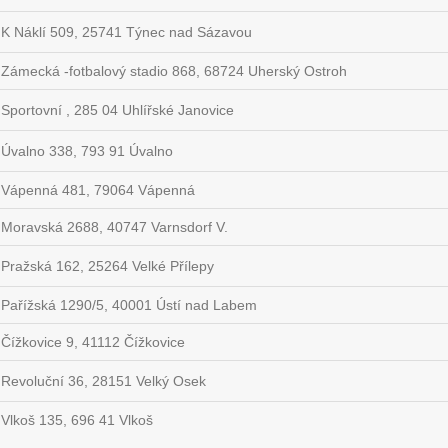
K Náklí 509, 25741 Týnec nad Sázavou
Zámecká -fotbalový stadio 868, 68724 Uherský Ostroh
Sportovní , 285 04 Uhlířské Janovice
Úvalno 338, 793 91 Úvalno
Vápenná 481, 79064 Vápenná
Moravská 2688, 40747 Varnsdorf V.
Pražská 162, 25264 Velké Přílepy
Pařížská 1290/5, 40001 Ústí nad Labem
Čížkovice 9, 41112 Čížkovice
Revoluční 36, 28151 Velký Osek
Vlkoš 135, 696 41 Vlkoš