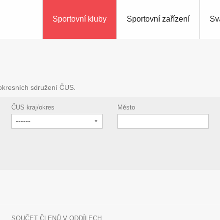
Sportovní kluby
Sportovní zařízení
Sv
 okresních sdružení ČUS.
ČUS kraj/okres
Město
------
SOUČET ČLENŮ V ODDÍLECH