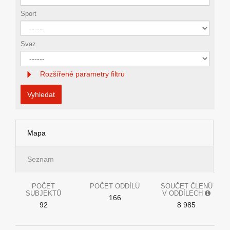
Sport
Svaz
Rozšířené parametry filtru
Vyhledat
Mapa
Seznam
POČET
POČET ODDÍLŮ
SOUČET ČLENŮ
SUBJEKTŮ
V ODDÍLECH
166
92
8 985