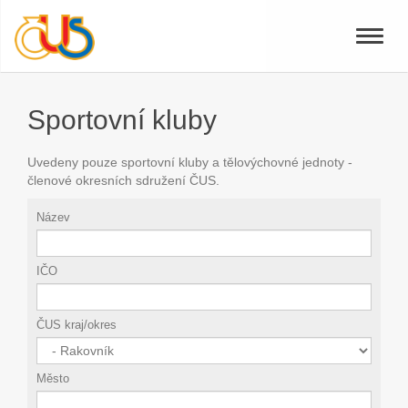
Toggle
naviga
Sportovní kluby
Uvedeny pouze sportovní kluby a tělovýchovné jednoty -
členové okresních sdružení ČUS.
Název
IČO
ČUS kraj/okres
Město