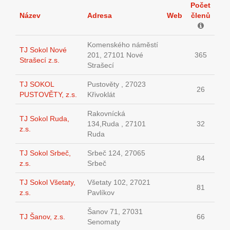
Počet
Název
Adresa
Web
členů
Komenského náměstí
TJ Sokol Nové
201, 27101 Nové
365
Strašecí z.s.
Strašecí
TJ SOKOL
Pustověty , 27023
26
PUSTOVĚTY, z.s.
Křivoklát
Rakovnícká
TJ Sokol Ruda,
134,Ruda , 27101
32
z.s.
Ruda
TJ Sokol Srbeč,
Srbeč 124, 27065
84
z.s.
Srbeč
TJ Sokol Všetaty,
Všetaty 102, 27021
81
z.s.
Pavlíkov
Šanov 71, 27031
TJ Šanov, z.s.
66
Senomaty