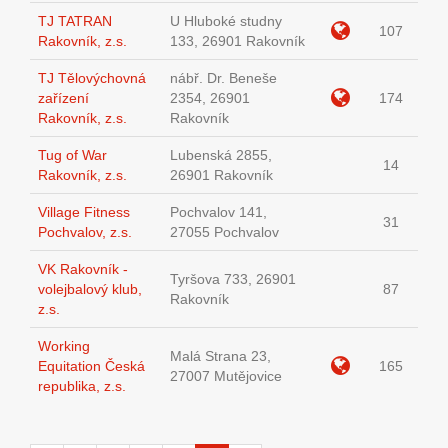
TJ TATRAN
U Hluboké studny
107
Rakovník, z.s.
133, 26901 Rakovník
TJ Tělovýchovná
nábř. Dr. Beneše
zařízení
2354, 26901
174
Rakovník, z.s.
Rakovník
Tug of War
Lubenská 2855,
14
Rakovník, z.s.
26901 Rakovník
Village Fitness
Pochvalov 141,
31
Pochvalov, z.s.
27055 Pochvalov
VK Rakovník -
Tyršova 733, 26901
volejbalový klub,
87
Rakovník
z.s.
Working
Malá Strana 23,
Equitation Česká
165
27007 Mutějovice
republika, z.s.