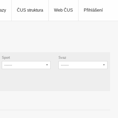
azy
ČUS struktura
Web ČUS
Přihlášení
Sport
Svaz
------
------