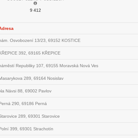
9 412
Adresa
nám. Osvobození 13/23, 69152 KOSTICE
KŘEPICE 392, 69165 KŘEPICE
náměstí Republiky 107, 69155 Moravská Nová Ves
Masarykova 289, 69164 Nosislav
Na Návsi 88, 69002 Pavlov
Perná 290, 69186 Perná
Starovice 289, 69301 Starovice
Polní 399, 69301 Strachotín