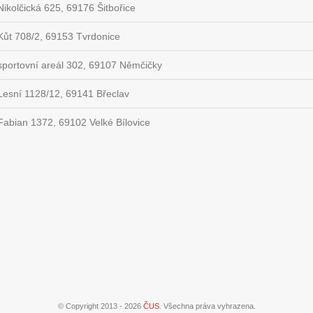
Nikolčická 625, 69176 Šitbořice
Kůt 708/2, 69153 Tvrdonice
sportovní areál 302, 69107 Němčičky
Lesní 1128/12, 69141 Břeclav
Fabian 1372, 69102 Velké Bílovice
© Copyright 2013 - 2026
ČUS
. Všechna práva vyhrazena.