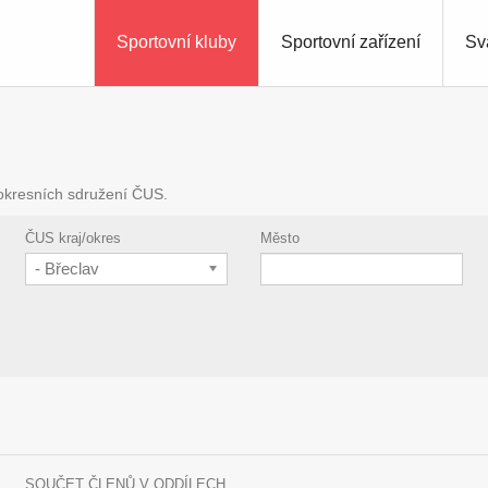
Sportovní kluby
Sportovní zařízení
Sv
 okresních sdružení ČUS.
ČUS kraj/okres
Město
- Břeclav
SOUČET ČLENŮ V ODDÍLECH