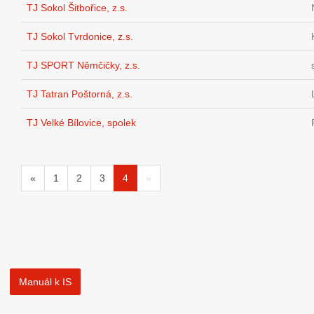
TJ Sokol Šitbořice, z.s.
TJ Sokol Tvrdonice, z.s.
TJ SPORT Němčičky, z.s.
TJ Tatran Poštorná, z.s.
TJ Velké Bílovice, spolek
«
1
2
3
4
»
Manuál k IS