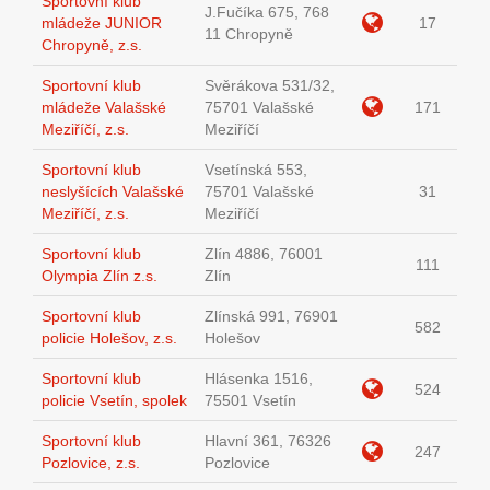
Sportovní klub
J.Fučíka 675, 768
mládeže JUNIOR
17
11 Chropyně
Chropyně, z.s.
Sportovní klub
Svěrákova 531/32,
mládeže Valašské
75701 Valašské
171
Meziříčí, z.s.
Meziříčí
Sportovní klub
Vsetínská 553,
neslyšících Valašské
75701 Valašské
31
Meziříčí, z.s.
Meziříčí
Sportovní klub
Zlín 4886, 76001
111
Olympia Zlín z.s.
Zlín
Sportovní klub
Zlínská 991, 76901
582
policie Holešov, z.s.
Holešov
Sportovní klub
Hlásenka 1516,
524
policie Vsetín, spolek
75501 Vsetín
Sportovní klub
Hlavní 361, 76326
247
Pozlovice, z.s.
Pozlovice