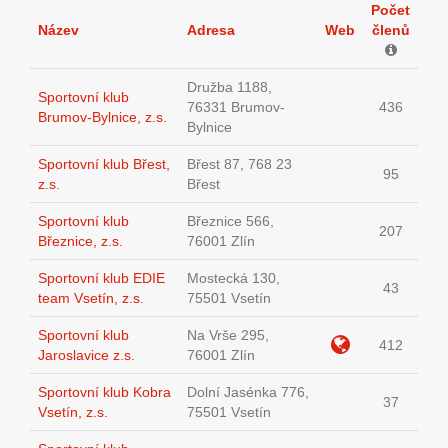
Počet
Název
Adresa
Web
členů
Družba 1188,
Sportovní klub
76331 Brumov-
436
Brumov-Bylnice, z.s.
Bylnice
Sportovní klub Břest,
Břest 87, 768 23
95
z.s.
Břest
Sportovní klub
Březnice 566,
207
Březnice, z.s.
76001 Zlín
Sportovní klub EDIE
Mostecká 130,
43
team Vsetín, z.s.
75501 Vsetín
Sportovní klub
Na Vrše 295,
412
Jaroslavice z.s.
76001 Zlín
Sportovní klub Kobra
Dolní Jasénka 776,
37
Vsetín, z.s.
75501 Vsetín