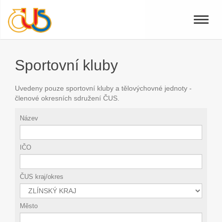
Toggle
naviga
Sportovní kluby
Uvedeny pouze sportovní kluby a tělovýchovné jednoty -
členové okresních sdružení ČUS.
Název
IČO
ČUS kraj/okres
Město