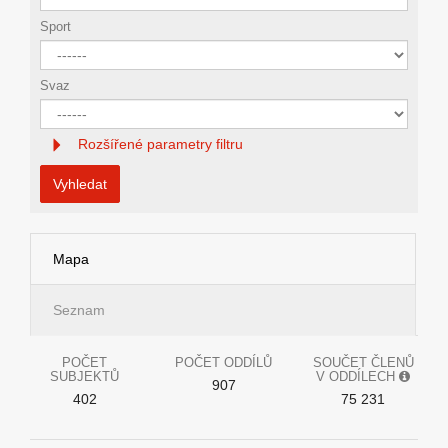
Sport
Svaz
Rozšířené parametry filtru
Vyhledat
Mapa
Seznam
POČET
POČET ODDÍLŮ
SOUČET ČLENŮ
SUBJEKTŮ
V ODDÍLECH
907
402
75 231