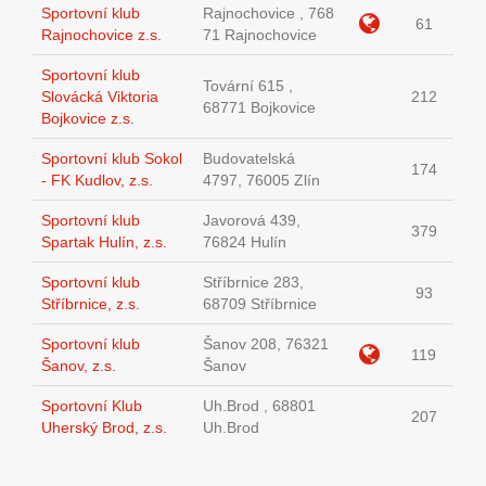
Sportovní klub
Rajnochovice , 768
61
Rajnochovice z.s.
71 Rajnochovice
Sportovní klub
Tovární 615 ,
Slovácká Viktoria
212
68771 Bojkovice
Bojkovice z.s.
Sportovní klub Sokol
Budovatelská
174
- FK Kudlov, z.s.
4797, 76005 Zlín
Sportovní klub
Javorová 439,
379
Spartak Hulín, z.s.
76824 Hulín
Sportovní klub
Stříbrnice 283,
93
Stříbrnice, z.s.
68709 Stříbrnice
Sportovní klub
Šanov 208, 76321
119
Šanov, z.s.
Šanov
Sportovní Klub
Uh.Brod , 68801
207
Uherský Brod, z.s.
Uh.Brod