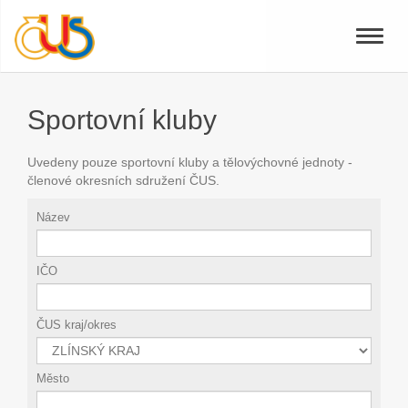
Toggle
naviga
Sportovní kluby
Uvedeny pouze sportovní kluby a tělovýchovné jednoty -
členové okresních sdružení ČUS.
Název
IČO
ČUS kraj/okres
Město