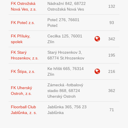
FK Ostrožská
Nádražní 842, 68722
132
Nová Ves, z.s.
Ostrožská Nová Ves
Poteč 276, 76601
FK Poteč z.s.
93
Poteč
FK Příluky,
Cecilka 125, 76001
342
spolek
Zlín
FK Starý
Starý Hrozenkov 3,
195
Hrozenkov, z.s.
68774 St.Hrozenkov
Ke hřišti 665, 76314
FK Štípa, z.s.
216
Zlín
Zámecká -fotbalový
FK Uherský
stadio 868, 68724
362
Ostroh, z.s.
Uherský Ostroh
Floorball Club
Jablůnka 365, 756 23
71
Jablůnka, z. s.
Jablůnka