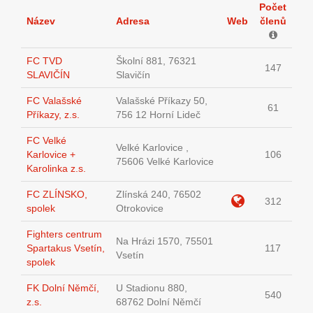
Počet
Název
Adresa
Web
členů
FC TVD
Školní 881, 76321
147
SLAVIČÍN
Slavičín
FC Valašské
Valašské Příkazy 50,
61
Příkazy, z.s.
756 12 Horní Lideč
FC Velké
Velké Karlovice ,
Karlovice +
106
75606 Velké Karlovice
Karolinka z.s.
FC ZLÍNSKO,
Zlínská 240, 76502
312
spolek
Otrokovice
Fighters centrum
Na Hrázi 1570, 75501
Spartakus Vsetín,
117
Vsetín
spolek
FK Dolní Němčí,
U Stadionu 880,
540
z.s.
68762 Dolní Němčí