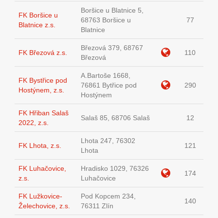
Boršice u Blatnice 5,
FK Boršice u
68763 Boršice u
77
Blatnice z.s.
Blatnice
Březová 379, 68767
FK Březová z.s.
110
Březová
A.Bartoše 1668,
FK Bystřice pod
76861 Bytřice pod
290
Hostýnem, z.s.
Hostýnem
FK Hřiban Salaš
Salaš 85, 68706 Salaš
12
2022, z.s.
Lhota 247, 76302
FK Lhota, z.s.
121
Lhota
FK Luhačovice,
Hradisko 1029, 76326
174
z.s.
Luhačovice
FK Lužkovice-
Pod Kopcem 234,
140
Želechovice, z.s.
76311 Zlín