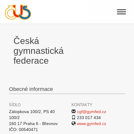
Toggle
naviga
Česká
gymnastická
federace
Obecné informace
SÍDLO
KONTAKTY
Zátopkova 100/2, PS 40
cgf@gymfed.cz
100/2
233 017 434
160 17 Praha 6 - Břevnov
www.gymfed.cz
IČO: 00540471