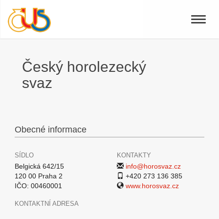
Toggle
naviga
Český horolezecký
svaz
Obecné informace
SÍDLO
KONTAKTY
Belgická 642/15
info@horosvaz.cz
120 00 Praha 2
+420 273 136 385
IČO: 00460001
www.horosvaz.cz
KONTAKTNÍ ADRESA