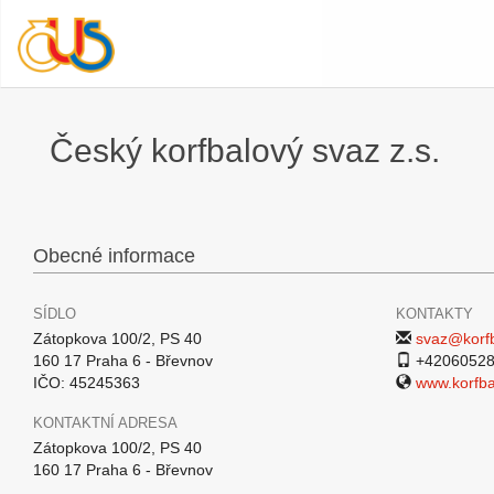
Český korfbalový svaz z.s.
Obecné informace
SÍDLO
KONTAKTY
Zátopkova 100/2, PS 40
svaz@korfb
160 17 Praha 6 - Břevnov
+42060528
IČO: 45245363
www.korfba
KONTAKTNÍ ADRESA
Zátopkova 100/2, PS 40
160 17 Praha 6 - Břevnov