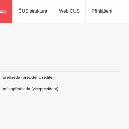
azy
ČUS struktura
Web ČUS
Přihlášení
předseda (prezident, ředitel)
místopředseda (viceprezident)