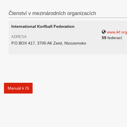
Členství v mezinárodních organizacích
International Korfball Federation
www.ikf.or
ADRESA
59
federací
P.O.BOX 417, 3700 AK Zeist, Nizozemsko
Manuál k IS