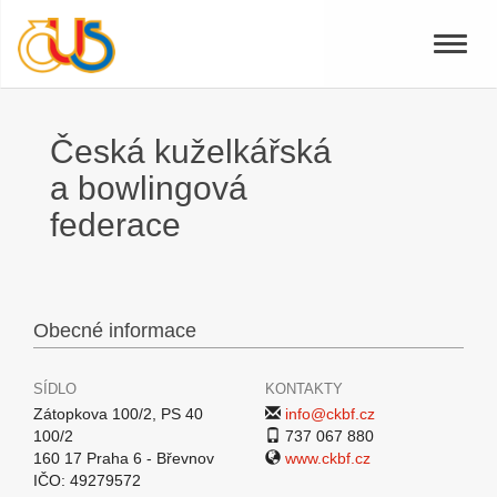
Toggle
naviga
Česká kuželkářská
a bowlingová
federace
Obecné informace
SÍDLO
KONTAKTY
Zátopkova 100/2, PS 40
info@ckbf.cz
100/2
737 067 880
160 17 Praha 6 - Břevnov
www.ckbf.cz
IČO: 49279572