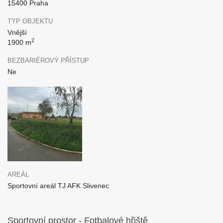
15400 Praha
TYP OBJEKTU
Vnější
2
1900 m
BEZBARIÉROVÝ PŘÍSTUP
Ne
AREÁL
Sportovní areál TJ AFK Slivenec
Sportovní prostor - Fotbalové hřiště