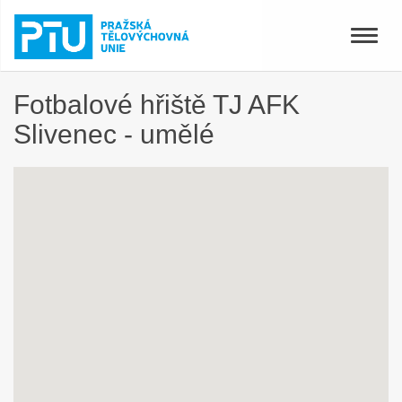
Toggle
naviga
Fotbalové hřiště TJ AFK
Slivenec - umělé