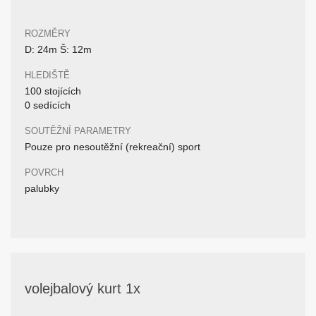
ROZMĚRY
D: 24m Š: 12m
HLEDIŠTĚ
100 stojících
0 sedících
SOUTĚŽNÍ PARAMETRY
Pouze pro nesoutěžní (rekreační) sport
POVRCH
palubky
volejbalový kurt 1x