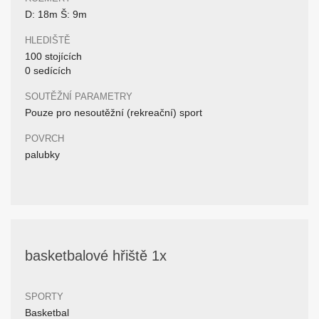
D: 18m Š: 9m
HLEDIŠTĚ
100 stojících
0 sedících
SOUTĚŽNÍ PARAMETRY
Pouze pro nesoutěžní (rekreační) sport
POVRCH
palubky
basketbalové hřiště 1x
SPORTY
Basketbal