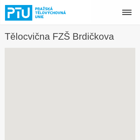
Toggle
naviga
Tělocvična FZŠ Brdičkova