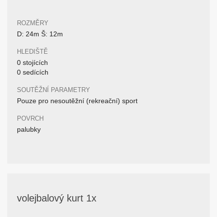
ROZMĚRY
D: 24m Š: 12m
HLEDIŠTĚ
0 stojících
0 sedících
SOUTĚŽNÍ PARAMETRY
Pouze pro nesoutěžní (rekreační) sport
POVRCH
palubky
volejbalový kurt 1x