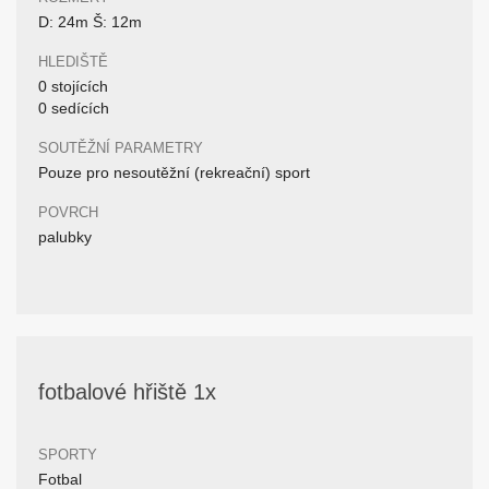
D: 24m Š: 12m
HLEDIŠTĚ
0 stojících
0 sedících
SOUTĚŽNÍ PARAMETRY
Pouze pro nesoutěžní (rekreační) sport
POVRCH
palubky
fotbalové hřiště 1x
SPORTY
Fotbal