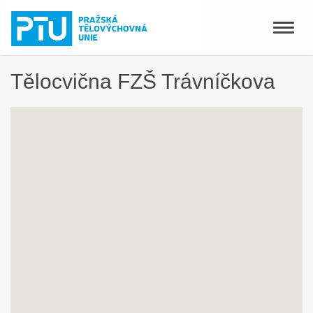
Toggle
naviga
Tělocvična FZŠ Trávníčkova