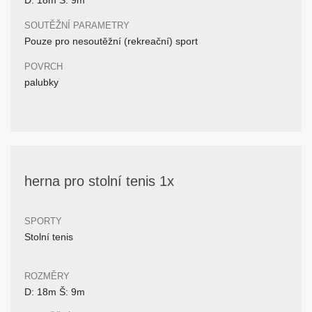
D: 18m Š: 9m
SOUTĚŽNÍ PARAMETRY
Pouze pro nesoutěžní (rekreační) sport
POVRCH
palubky
herna pro stolní tenis 1x
SPORTY
Stolní tenis
ROZMĚRY
D: 18m Š: 9m