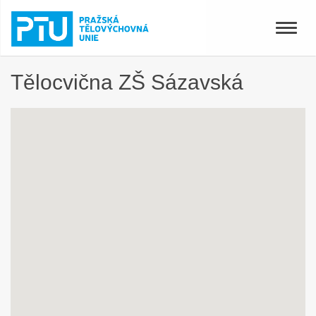
Toggle
naviga
Tělocvična ZŠ Sázavská