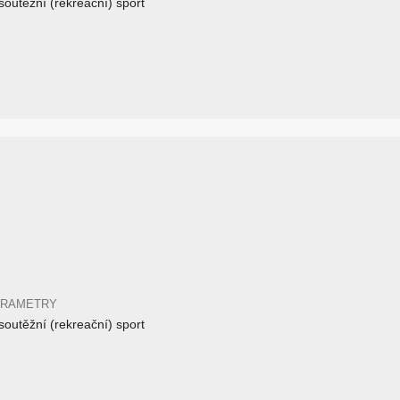
outěžní (rekreační) sport
ARAMETRY
outěžní (rekreační) sport