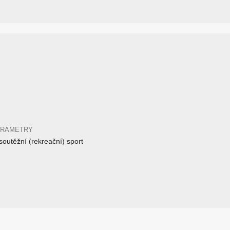
ARAMETRY
outěžní (rekreační) sport