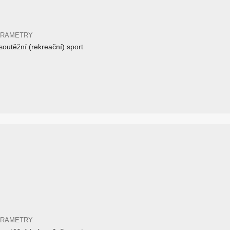
ARAMETRY
outěžní (rekreační) sport
ARAMETRY