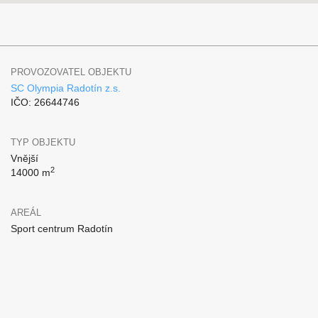
PROVOZOVATEL OBJEKTU
SC Olympia Radotín z.s.
IČO: 26644746
TYP OBJEKTU
Vnější
2
14000 m
AREÁL
Sport centrum Radotín