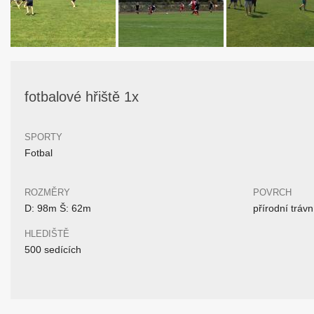
fotbalové hřiště 1x
SPORTY
Fotbal
ROZMĚRY
POVRCH
D: 98m Š: 62m
přírodní trávn
HLEDIŠTĚ
500 sedících