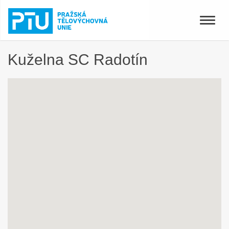
Toggle
naviga
Kuželna SC Radotín