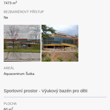
2
7473 m
BEZBARIÉROVÝ PŘÍSTUP
Ne
AREÁL
Aquacentrum Šutka
Sportovní prostor - Výukový bazén pro děti
PLOCHA
2
60 m