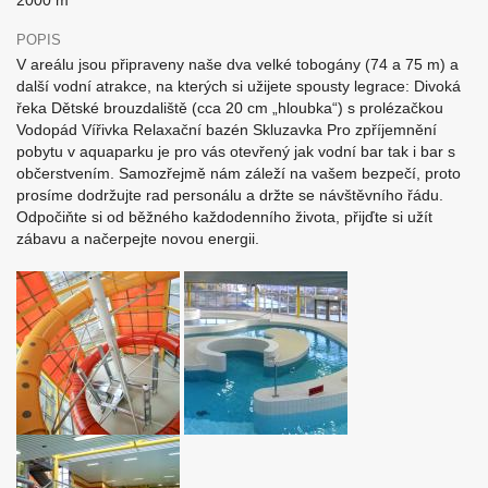
2000 m
POPIS
V areálu jsou připraveny naše dva velké tobogány (74 a 75 m) a
další vodní atrakce, na kterých si užijete spousty legrace: Divoká
řeka Dětské brouzdaliště (cca 20 cm „hloubka“) s prolézačkou
Vodopád Vířivka Relaxační bazén Skluzavka Pro zpříjemnění
pobytu v aquaparku je pro vás otevřený jak vodní bar tak i bar s
občerstvením. Samozřejmě nám záleží na vašem bezpečí, proto
prosíme dodržujte rad personálu a držte se návštěvního řádu.
Odpočiňte si od běžného každodenního života, přijďte si užít
zábavu a načerpejte novou energii.