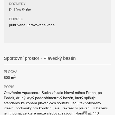
ROZMĚRY
D: 10m Š: 6m
POVRCH
přihřívaná upravovaná voda
Sportovní prostor - Plavecký bazén
PLOCHA
2
800 m
POPIS
Otevřením Aquacentra Šutka získalo hlavní město Praha, po
Podolí, druhý krytý padesátimetrový bazén, který splňuje
standardy ke konání plaveckých soutěží. Jsou tak vytvořeny
ideální podmínky pro kondiční, ale i rekreační plavání. U bazénu
je i tribuna, ze které může sledovat závodní klání až 440