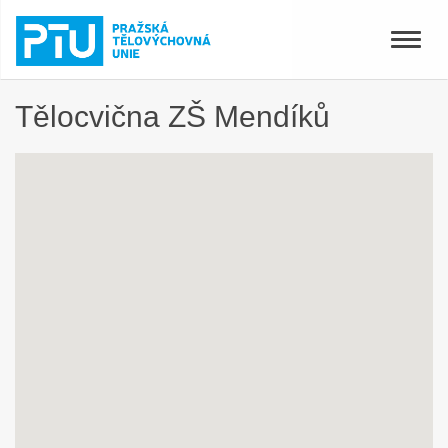
Toggle
naviga
Tělocvična ZŠ Mendíků