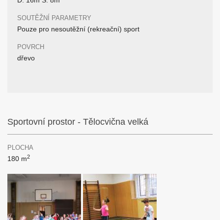
D: 16m Š: 8m
SOUTĚŽNÍ PARAMETRY
Pouze pro nesoutěžní (rekreační) sport
POVRCH
dřevo
Sportovní prostor - Tělocvična velká
PLOCHA
2
180 m