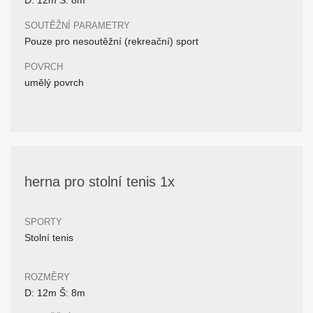
D: 12m Š: 8m
SOUTĚŽNÍ PARAMETRY
Pouze pro nesoutěžní (rekreační) sport
POVRCH
umělý povrch
herna pro stolní tenis 1x
SPORTY
Stolní tenis
ROZMĚRY
D: 12m Š: 8m