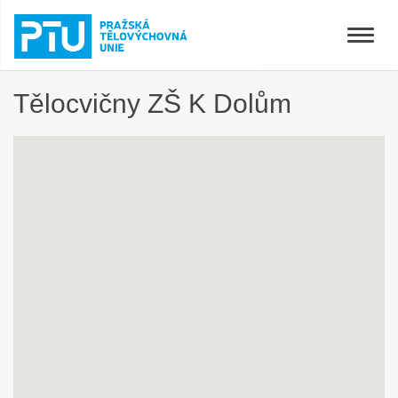
Toggle
naviga
Tělocvičny ZŠ K Dolům