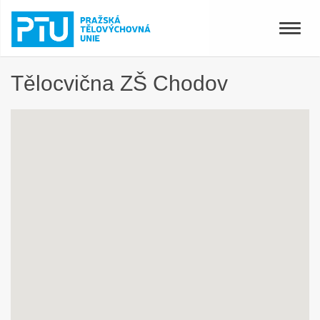
Toggle
naviga
Tělocvična ZŠ Chodov