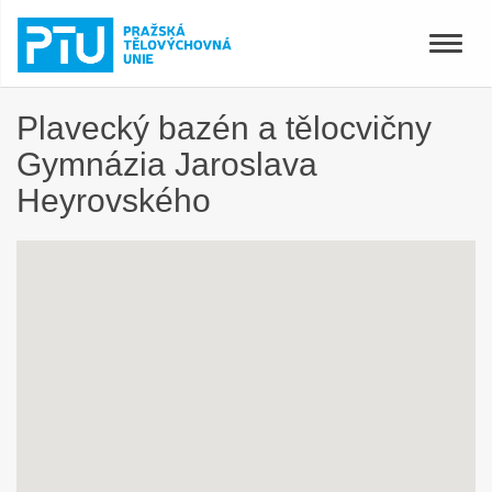
Toggle
naviga
Plavecký bazén a tělocvičny
Gymnázia Jaroslava
Heyrovského