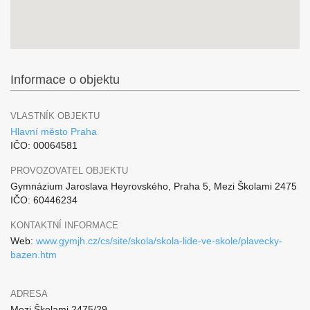
Informace o objektu
VLASTNÍK OBJEKTU
Hlavní město Praha
IČO: 00064581
PROVOZOVATEL OBJEKTU
Gymnázium Jaroslava Heyrovského, Praha 5, Mezi Školami 2475
IČO: 60446234
KONTAKTNÍ INFORMACE
Web:
www.gymjh.cz/cs/site/skola/skola-lide-ve-skole/plavecky-
bazen.htm
ADRESA
Mezi Školami 2475/29