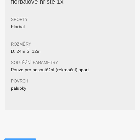
florbalové hřiště 1x
SPORTY
Florbal
ROZMĚRY
D: 24m Š: 12m
SOUTĚŽNÍ PARAMETRY
Pouze pro nesoutěžní (rekreační) sport
POVRCH
palubky