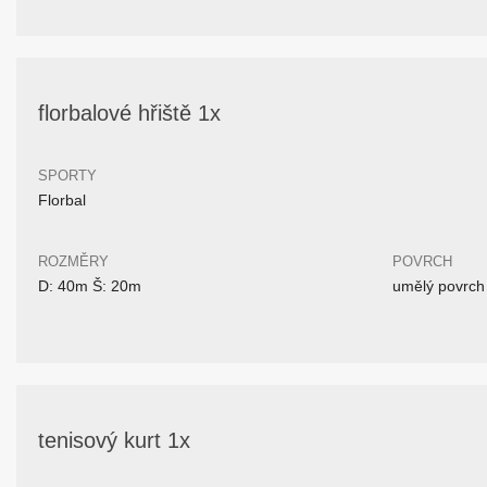
florbalové hřiště 1x
SPORTY
Florbal
ROZMĚRY
POVRCH
D: 40m Š: 20m
umělý povrch
tenisový kurt 1x