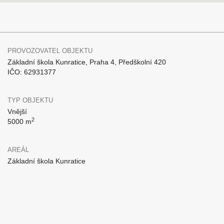
PROVOZOVATEL OBJEKTU
Základní škola Kunratice, Praha 4, Předškolní 420
IČO: 62931377
TYP OBJEKTU
Vnější
2
5000 m
AREÁL
Základní škola Kunratice