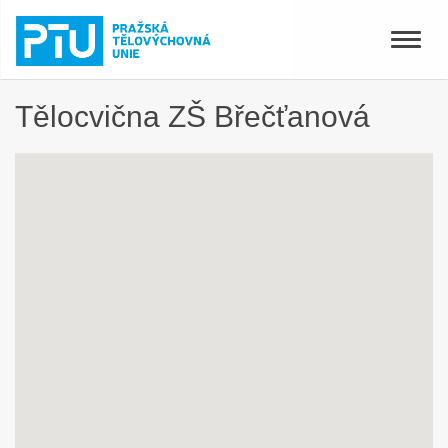
Toggle
naviga
Tělocvična ZŠ Břečťanová