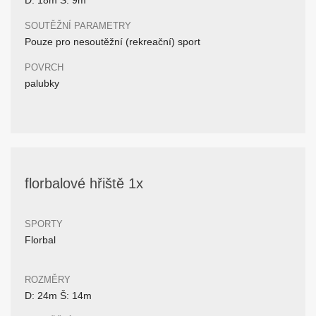
D: 18m Š: 9m
SOUTĚŽNÍ PARAMETRY
Pouze pro nesoutěžní (rekreační) sport
POVRCH
palubky
florbalové hřiště 1x
SPORTY
Florbal
ROZMĚRY
D: 24m Š: 14m