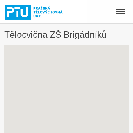
Toggle
naviga
Tělocvična ZŠ Brigádníků