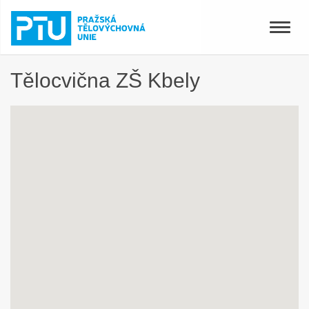
Toggle
naviga
Tělocvična ZŠ Kbely