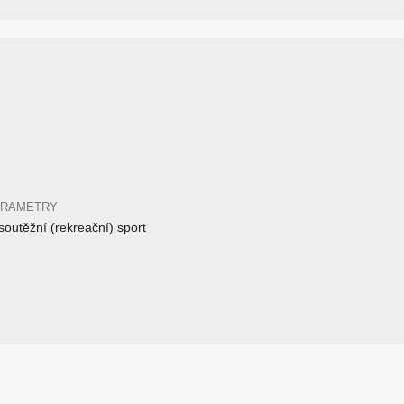
ARAMETRY
outěžní (rekreační) sport