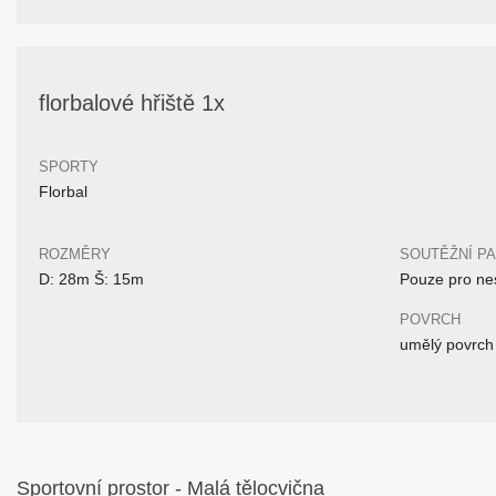
florbalové hřiště 1x
SPORTY
Florbal
ROZMĚRY
SOUTĚŽNÍ P
D: 28m Š: 15m
Pouze pro nes
POVRCH
umělý povrch
Sportovní prostor - Malá tělocvična