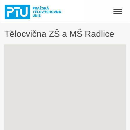
Toggle
naviga
Tělocvična ZŠ a MŠ Radlice